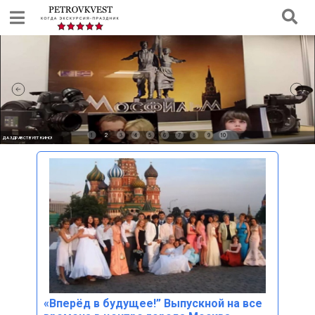
1
2
3
4
5
6
7
8
9
10
ДА ЗДРАВСТВУЕТ КИНО!
«Вперёд в будущее!” Выпускной на все