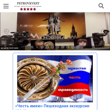
1
2
3
4
5
6
7
8
9
10
ДА ЗДРАВСТВУЕТ КИНО!
«Честь имею» Пешеходная экскурсия-