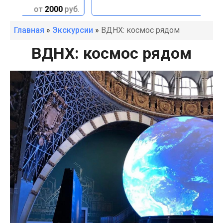
руб.
от
2000
руб.
Главная
»
Экскурсии
»
ВДНХ: космос рядом
ВДНХ: космос рядом