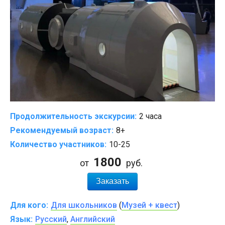
Продолжительность экскурсии:
2 часа
Рекомендуемый возраст:
8+
Количество участников:
10-25
1800
от
руб.
Заказать
Для кого:
Для школьников
(
Музей + квест
)
Язык:
Русский
,
Английский